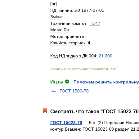
[
br
]
НД
чинний:
в
і
д
1977
-
07
-
01
Зм
і
ни:
-
Техн
і
чний
ком
і
тет:
ТК
47
Мова:
Ru
Метод
прийняття:
К
і
льк
і
сть
стор
і
нок:
4
—————
Код
НД
зг
і
дно
з
ДК
004:
21
.
200
Покажчик
нац
і
ональних
стандарт
і
в
.
2015
.
Игры ⚽
Поможем решить контрольну
ГОСТ 1500-78
Смотреть что такое "ГОСТ 15023-76
ГОСТ 15023-76
— 5 с. (2) Передачи Нови
контур Взамен: ГОСТ 15023 69 раздел 2