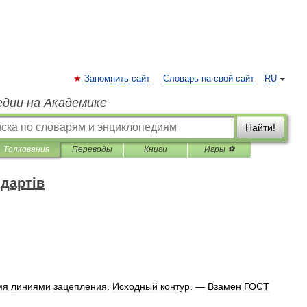
Запомнить сайт
Словарь на свой сайт
RU
едии на Академике
Найти!
Толкования
Переводы
Книги
Игры ⚽
дартів
мя
линиями
зацепления
.
Исходный
контур
. —
Взамен
ГОСТ