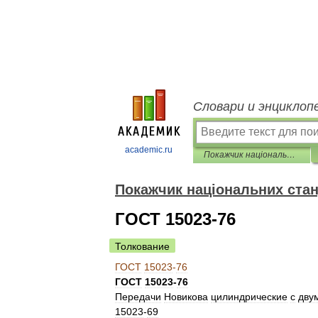
Словари и энциклоп
academic.ru
Покажчик національних стандартів
Покажчик національних стан
ГОСТ 15023-76
Толкование
ГОСТ
15023
-
76
ГОСТ
15023
-
76
Передачи
Новикова
цилиндрические
с
дву
15023
-
69