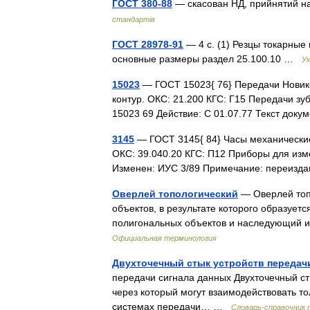
ГОСТ 380-88
— скасован НД, прийнятий н
стандартів
ГОСТ 28978-91
— 4 с. (1) Резцы токарные
основные размеры раздел 25.100.10 …
У
15023
— ГОСТ 15023{ 76} Передачи Новик
контур. ОКС: 21.200 КГС: Г15 Передачи з
15023 69 Действие: С 01.07.77 Текст до
3145
— ГОСТ 3145{ 84} Часы механические
ОКС: 39.040.20 КГС: П12 Приборы для изм
Изменен: ИУС 3/89 Примечание: переизд
Оверлей топологический
— Оверлей топ
объектов, в результате которого образует
полигональных объектов и наследующий 
Официальная терминология
Двухточечный стык устройств передач
передачи сигнала данных Двухточечный стык
через который могут взаимодействовать то
системах передачи… …
Словарь-справочник