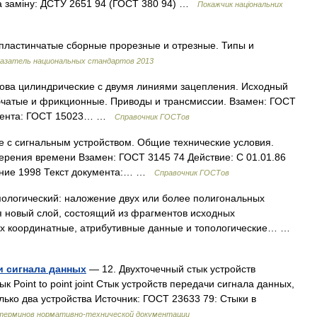
а заміну: ДСТУ 2651 94 (ГОСТ 380 94) …
Покажчик національних
 пластинчатые сборные прорезные и отрезные. Типы и
казатель национальных стандартов 2013
ова цилиндрические с двумя линиями зацепления. Исходный
убчатые и фрикционные. Приводы и трансмиссии. Взамен: ГОСТ
кумента: ГОСТ 15023… …
Справочник ГОСТов
 с сигнальным устройством. Общие технические условия.
ерения времени Взамен: ГОСТ 3145 74 Действие: С 01.01.86
ание 1998 Текст документа:… …
Справочник ГОСТов
ологический: наложение двух или более полигональных
ся новый слой, состоящий из фрагментов исходных
их координатные, атрибутивные данные и топологические… …
и сигнала данных
— 12. Двухточечный стык устройств
 Point to point joint Стык устройств передачи сигнала данных,
лько два устройства Источник: ГОСТ 23633 79: Стыки в
 терминов нормативно-технической документации