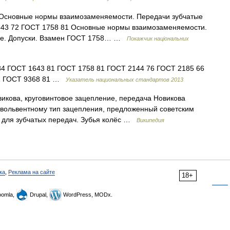
 Основные нормы взаимозаменяемости. Передачи зубчатые
643 72 ГОСТ 1758 81 Основные нормы взаимозаменяемости.
ные. Допуски. Взамен ГОСТ 1758… …
Покажчик національних
4 ГОСТ 1643 81 ГОСТ 1758 81 ГОСТ 2144 76 ГОСТ 2185 66
81 ГОСТ 9368 81 …
Указатель национальных стандартов 2013
кова, круговинтовое зацепление, передача Новикова
эвольвентному тип зацепления, предложенный советским
у для зубчатых передач. Зубья колёс …
Википедия
ка
,
Реклама на сайте
18+
omla,
Drupal,
WordPress, MODx.